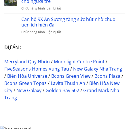
cho người trẻ
Dòng
tiện
lộ
Tiền
ở
Chức năng bình luận bị tắt
ích
Hà
Giữa
Avatar
tạo
Nội
Tâm
Thu
Căn hộ 9X An Sương tăng sức hút nhờ chuỗi
tiềm
mở
Điểm
Duc
năng
tiện ích hiện đại
rộng
Phát
–
cho
Triển
ở
Chức năng bình luận bị tắt
căn
Bcons
Khu
Căn
hộ
New
Đông
hộ
tầm
Sky
TP.HCM
9X
DỰ ÁN :
trung
An
phù
Sương
hợp
Merryland Quy Nhơn
/
Moonlight Centre Point
/
tăng
cho
sức
người
FiveSeasons Homes Vung Tau
/
New Galaxy Nha Trang
hút
trẻ
/
Biên Hòa Universe
/
Bcons Green View
/
Bcons Plaza
/
nhờ
chuỗi
Bcons Green Topaz
/
Lavita Thuận An
/
Biên Hòa New
tiện
City
/
New Galaxy
/
Golden Bay 602
/
Grand Mark Nha
ích
hiện
Trang
đại