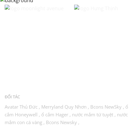
LIÊN HỆ
Căn hộ chung cư Moonlight Avenue - Công ty Cổ phần Hưng
Thịnh Land
Địa chỉ:
Ngã tư Bình Thái, P. Trường Thọ, Thủ Đức
Trụ sở:
53 Trần Quốc Thảo, Quận 3, TP.HCM
Văn phòng:
207c Nguyễn Xí, P26, Q. Bình Thạnh
Điện thoại:
0905.753.286
Website:
https://moonlightavenuee.com
ĐỐI TÁC
Avatar Thủ Đức
,
Merryland Quy Nhơn
,
Bcons NewSky
,
ổ
cắm Honeywell
,
ổ cắm Hager
,
nước mắm tứ tuyệt
,
nước
mắm con cá vàng
,
Bcons Newsky
,