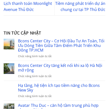
Lịch thanh toán Moonlight
Tiềm năng phát triển dự án
Avenue Thủ Đức
chung cư tại TP Thủ Đức
TIN TỨC CẬP NHẬT
Bcons Center City – Cơ Hội Đầu Tư An Toàn, Tối
Ưu Dòng Tiền Giữa Tâm Điểm Phát Triển Khu
Đông TP.HCM
ở
Chức năng bình luận bị tắt
Bcons
Center
Bcons Center City tăng kết nối khi xa lộ Hà Nội
City
mở rộng
–
ở
Chức năng bình luận bị tắt
Cơ
Bcons
Hội
Center
Hạ tầng, hệ tiện ích tạo tiềm năng cho Bcons
Đầu
City
Tư
New Sky
tăng
An
ở
Chức năng bình luận bị tắt
kết
Toàn,
Hạ
nối
Tối
tầng,
Avatar Thu Duc – căn hộ tầm trung phù hợp
khi
Ưu
hệ
xa