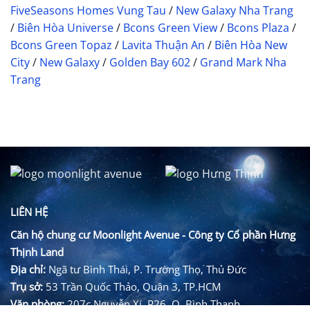
sức
người
FiveSeasons Homes Vung Tau
/
New Galaxy Nha Trang
hút
trẻ
/
Biên Hòa Universe
/
Bcons Green View
/
Bcons Plaza
/
nhờ
chuỗi
Bcons Green Topaz
/
Lavita Thuận An
/
Biên Hòa New
tiện
City
/
New Galaxy
/
Golden Bay 602
/
Grand Mark Nha
ích
hiện
Trang
đại
LIÊN HỆ
Căn hộ chung cư Moonlight Avenue - Công ty Cổ phần Hưng
Thịnh Land
Địa chỉ:
Ngã tư Bình Thái, P. Trường Thọ, Thủ Đức
Trụ sở:
53 Trần Quốc Thảo, Quận 3, TP.HCM
Văn phòng:
207c Nguyễn Xí, P26, Q. Bình Thạnh