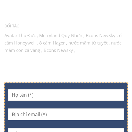
Điện thoại:
0905.753.286
Website:
https://moonlightavenuee.com
ĐỐI TÁC
Avatar Thủ Đức
,
Merryland Quy Nhơn
,
Bcons NewSky
,
ổ
cắm Honeywell
,
ổ cắm Hager
,
nước mắm tứ tuyệt
,
nước
mắm con cá vàng
,
Bcons Newsky
,
ĐĂNG KÝ NHẬN THÔNG TIN