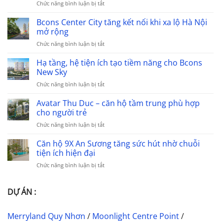
ở
Chức năng bình luận bị tắt
Bcons
Center
Bcons Center City tăng kết nối khi xa lộ Hà Nội
City
mở rộng
–
ở
Chức năng bình luận bị tắt
Cơ
Bcons
Hội
Center
Hạ tầng, hệ tiện ích tạo tiềm năng cho Bcons
Đầu
City
Tư
New Sky
tăng
An
ở
Chức năng bình luận bị tắt
kết
Toàn,
Hạ
nối
Tối
tầng,
Avatar Thu Duc – căn hộ tầm trung phù hợp
khi
Ưu
hệ
xa
cho người trẻ
Dòng
tiện
lộ
Tiền
ở
Chức năng bình luận bị tắt
ích
Hà
Giữa
Avatar
tạo
Nội
Tâm
Thu
Căn hộ 9X An Sương tăng sức hút nhờ chuỗi
tiềm
mở
Điểm
Duc
năng
tiện ích hiện đại
rộng
Phát
–
cho
Triển
ở
Chức năng bình luận bị tắt
căn
Bcons
Khu
Căn
hộ
New
Đông
hộ
tầm
Sky
TP.HCM
9X
DỰ ÁN :
trung
An
phù
Sương
hợp
Merryland Quy Nhơn
/
Moonlight Centre Point
/
tăng
cho